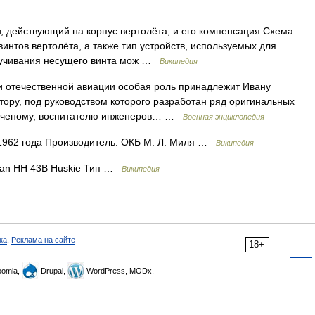
 действующий на корпус вертолёта, и его компенсация Схема
интов вертолёта, а также тип устройств, используемых для
кручивания несущего винта мож …
Википедия
и отечественной авиации особая роль принадлежит Ивану
тору, под руководством которого разработан ряд оригинальных
 ученому, воспитателю инженеров… …
Военная энциклопедия
1962 года Производитель: ОКБ М. Л. Миля …
Википедия
an HH 43В Huskie Тип …
Википедия
ка
,
Реклама на сайте
18+
omla,
Drupal,
WordPress, MODx.