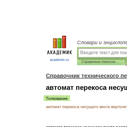
Словари и энциклоп
academic.ru
Справочник технического переводчика
Справочник технического п
автомат перекоса несу
Толкование
автомат
перекоса
несущего
винта
вертоле