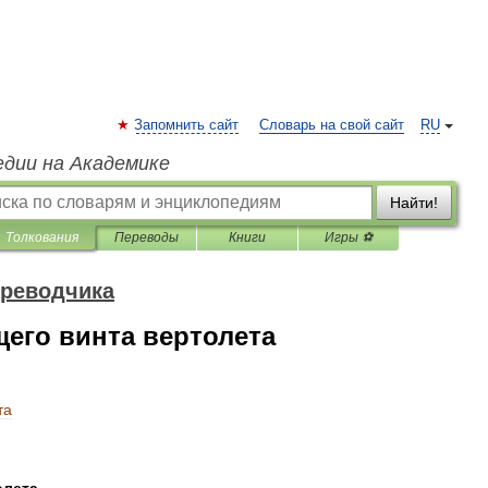
Запомнить сайт
Словарь на свой сайт
RU
едии на Академике
Найти!
Толкования
Переводы
Книги
Игры ⚽
ереводчика
щего винта вертолета
та