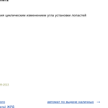
олета
ния
циклическим
изменением
угла
установки
лопастей
09
-
2013
.
ого
автомат по выдаче наличных
гата) ЖРД