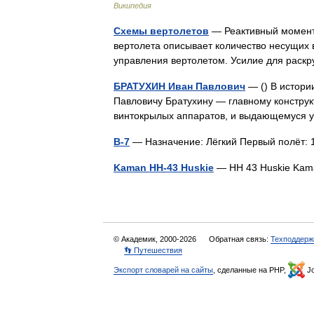
Википедия
Схемы вертолетов
— Реактивный момент,
вертолета описывает количество несущих в
управления вертолетом. Усилие для рас
БРАТУХИН Иван Павлович
— () В истори
Павловичу Братухину — главному конструк
винтокрылых аппаратов, и выдающемуся
В-7
— Назначение: Лёгкий Первый полёт: 
Kaman HH-43 Huskie
— HH 43 Huskie Kam
© Академик, 2000-2026
Обратная связь:
Техподдерж
👣 Путешествия
Экспорт словарей на сайты
, сделанные на PHP,
Jo