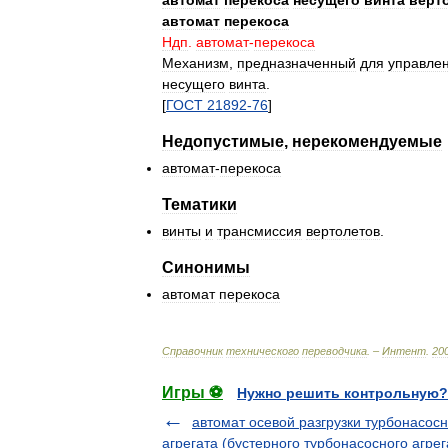
автомат
перекоса
несущего
винта
верт
автомат
перекоса
Ндп
.
автомат
-
перекоса
Механизм
,
предназначенный
для
управле
несущего
винта
.
[
ГОСТ
21892
-
76
]
Недопустимые
,
нерекомендуемые
автомат
-
перекоса
Тематики
винты
и
трансмиссия
вертолетов
.
Синонимы
автомат
перекоса
Справочник
технического
переводчика
. –
Интент
.
20
Игры ⚽
Нужно решить контрольную?
автомат осевой разгрузки турбонасосн
агрегата (бустерного турбонасосного агре